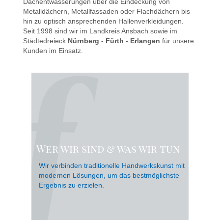
Dachentwässerungen über die Eindeckung von
Metalldächern, Metallfassaden oder Flachdächern bis
hin zu optisch ansprechenden Hallenverkleidungen.
Seit 1998 sind wir im Landkreis Ansbach sowie im
Städtedreieck
Nürnberg - Fürth - Erlangen
für unsere
Kunden im Einsatz.
Wer wir sind & was wir tun
Wir verbinden traditionelle Handwerkskunst mit
modernen Lösungen, um das bestmöglichste
Ergebnis zu erzielen.