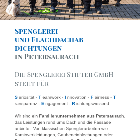
Spenglerei
und Flachdachab-
dichtungen
in Petersaurach
Die Spenglerei Stifter GmbH
steht für
S
eriosität -
T
eamwork -
I
nnovation -
F
airness -
T
ransparenz -
E
ngagement -
R
ichtungsweisend
Wir sind ein
Familienunternehmen aus Petersaurach
,
das Leistungen rund ums Dach und die Fassade
anbietet. Von klassischen Spenglerarbeiten wie
Kaminverkleidungen, Gaubeneinblechungen oder